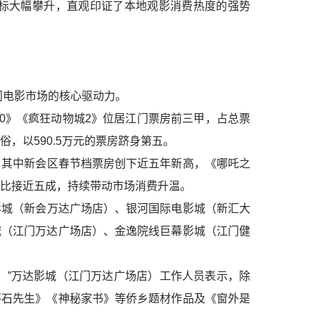
核心指标大幅攀升，直观印证了本地观影消费热度的强势
门电影市场的核心驱动力。
0》《疯狂动物城2》位居江门票房前三甲，占总票
，以590.5万元的票房跻身第五。
其中新会区春节档票房创下近五年新高，《哪吒之
比接近五成，持续带动市场消费升温。
城（新会万达广场店）、银河国际电影城（新汇大
城（江门万达广场店）、金逸院线巨幕影城（江门健
。”万达影城（江门万达广场店）工作人员表示，除
坪石先生》《神秘家书》等侨乡题材作品及《窗外是