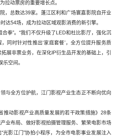
为拉动票房的重要增长点。
影院，总数达39家。蓬江区利和广场寰嘉影院自开业
峰时达54场，成为拉动区域观影消费的新引擎。
合拳”。“我们不仅升级了LED和杜比影厅，强化沉
，同时针对性推出‘家庭套餐’，全方位提升服务质
续拓展非票业务，在深化IP衍生品开发的基础上，引
娱乐空间。
领与全方位护航，江门影视产业生态正不断向优向
省推动影视产业高质量发展的若干政策措施》28条
视产业布局、做好影视拍摄管理服务、繁荣电影市场
“光影江门”协拍小程序，为全市电影事业发展注入