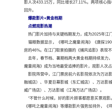
影人次433.15万，同比增长27.11%。两项
回升。
爆款影片+黄金档期
点燃观影热潮
热门影片加持与关键档期发力，成为2025年江
猫眼数据显示，《哪吒之魔童闹海》《唐探190
房的46%。在江门取景拍摄的《捕风追影》表现不俗
去年，春节档、暑期档两大黄金档期持续发力，
魔童闹海》成为当地最受追捧的影片，观影人次占
影院阵营中，江门票房前六名影院依次为万达影
融城店）、华夏巨幕影城（东汇城店）、万达影
威广场店）、万达影城（江海万达广场店）。
“不管什么时候，好的影片顾客都愿意买票观影
《哪吒之魔童闹海》等爆款影片强势加持外，《