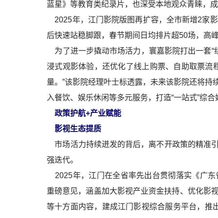
蓝星》等教育类纪录片，也深受本地观众青睐，成
2025年，江门影院版图再扩容，全市新增2家
后快速站稳脚跟，春节期间日均排片超50场，高
为了进一步撬动市场活力，寰嘉影院打出一套“组
浸式观影体验，还优化了线上购票、自助取票流程
量。”该影院经理叶士标透露，未来该影院还将持
入餐饮、娱乐休闲等多元服务，打造“一站式”综合
政策护航+产业赋能
影视生态提质
市场活力持续迸发的背后，离不开政策的精准引
强迭代。
2025年，江门在全省率先出台贯彻落实《广东
重磅意见，涵盖加大影视产业资金扶持、优化影
等十方面内容，建成江门影视综合服务平台，推出