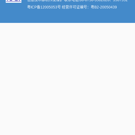
信息技术部制作及维护 联系电话:86-0750-3502626、3507552
粤ICP备12005053号
经营许可证编号：
粤B2-20050439