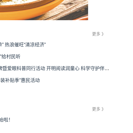
更多 》
” 热浪催旺“清凉经济”
”给村民听
爱眼科普同行活动 开明阅读润童心 科学守护伴成长
装补贴季”惠民活动
更多 》
始啦！