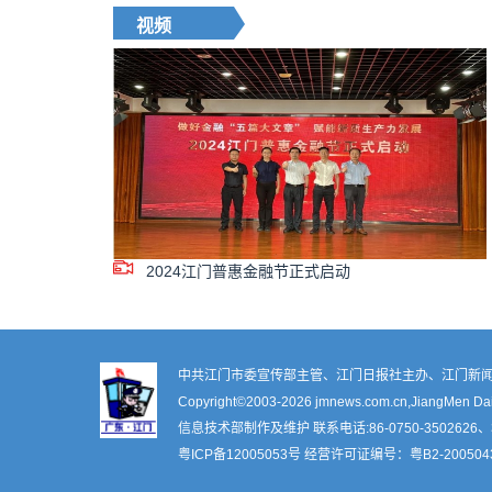
视频
2024江门普惠金融节正式启动
中共江门市委宣传部主管、江门日报社主办、江门新闻
Copyright©2003-
2026 jmnews.com.cn,JiangMen Daily
信息技术部制作及维护 联系电话:86-0750-3502626、3
粤ICP备12005053号
经营许可证编号：
粤B2-200504